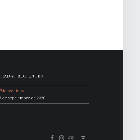
TRADAS RECIENTES
¡Bienvenidos!
8 de septiembre de 2020
Volver arriba ↑
Bon Vi en Facebook
Bon Vi en Instagram
Bon Vi en TripAdvisor