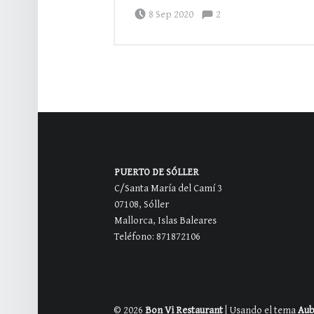
Comentarios:
Publicado el:
Escrito por:
bonvi
Comentarios:
8 Sep 2020
2
BARRA LATERAL DEL PIE DE PÁGINA
PUERTO DE SÓLLER
C/Santa María del Camí 3
07108, Sóller
Mallorca, Islas Baleares
Teléfono: 871872106
© 2026
Bon Vi Restaurant
|
Usando el tema
Aub